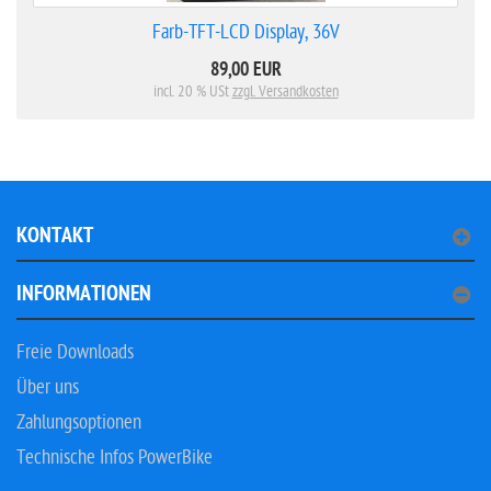
Farb-TFT-LCD Display, 36V
89,00 EUR
incl. 20 % USt
zzgl. Versandkosten
KONTAKT
INFORMATIONEN
Freie Downloads
Über uns
Zahlungsoptionen
Technische Infos PowerBike