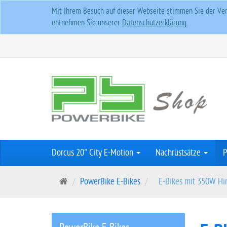
Mit Ihrem Besuch auf dieser Webseite stimmen Sie der Ver
entnehmen Sie unserer
Datenschutzerklärung
.
Dorcus 20'' City E-Motion
Nachrüstsätze
P
S
PowerBike E-Bikes
E-Bikes mit 350W Hi
t
a
r