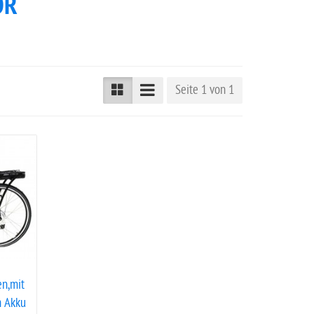
OR
Seite 1 von 1
en,mit
h Akku