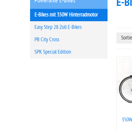
E-B
PowerBike E-Bikes
t
s
E-Bikes mit 350W Hinterradmotor
e
i
Easy Step 28 Zoll E-Bikes
t
Sorti
PB City Cross
e
SPK Special Edition
350W 