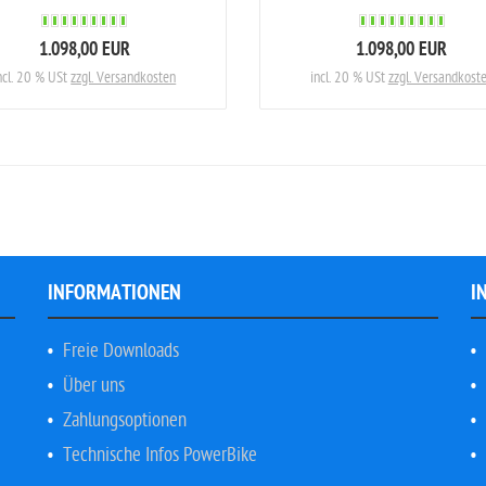
1.098,00 EUR
1.098,00 EUR
ncl. 20 % USt
zzgl. Versandkosten
incl. 20 % USt
zzgl. Versandkost
INFORMATIONEN
I
Freie Downloads
Über uns
Zahlungsoptionen
Technische Infos PowerBike