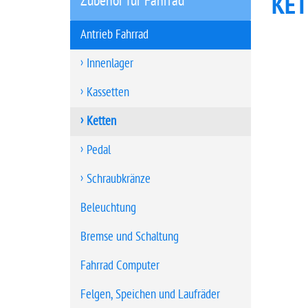
KET
Zubehör für Fahrrad
t
s
Antrieb Fahrrad
e
i
Innenlager
t
Kassetten
e
Ketten
Pedal
Schraubkränze
Beleuchtung
Bremse und Schaltung
Fahrrad Computer
Felgen, Speichen und Laufräder