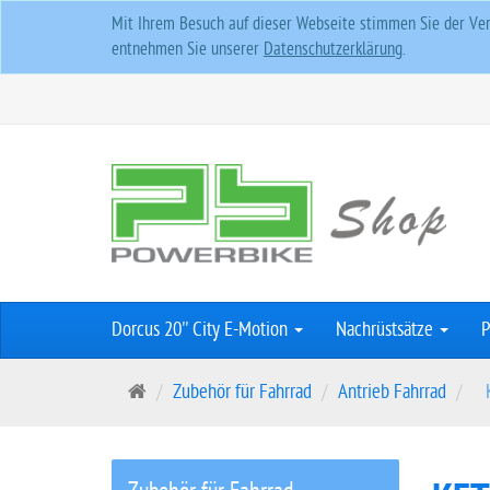
Mit Ihrem Besuch auf dieser Webseite stimmen Sie der Ver
entnehmen Sie unserer
Datenschutzerklärung
.
Dorcus 20'' City E-Motion
Nachrüstsätze
P
S
Zubehör für Fahrrad
Antrieb Fahrrad
t
a
r